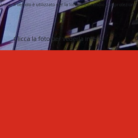
rme. Il veicolo è utilizzato per la lotta antincendio e la protezione 
Clicca la foto per vederla intera!