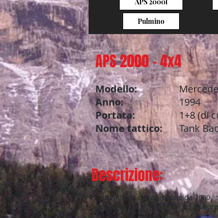
APS 2000l
Pulmino
APS 2000 - 4x4
Modello:
Mercede
Anno:
1994
Portata:
1+8 (di c
Nome tattico:
Tank Bad
Descrizione:
L´autopompa con serbatoio da 2000 litr
prestazioni sia a media che ad alta pr