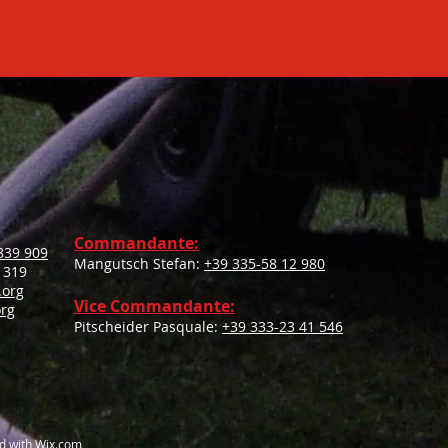
Commandante:
839 909
Mangutsch Stefan:
+39 335-58 12 980
 319
.org
Vice Commandante:
org
Pitscheider Pasquale:
+39 333-23 41 546
d with
Wix.com