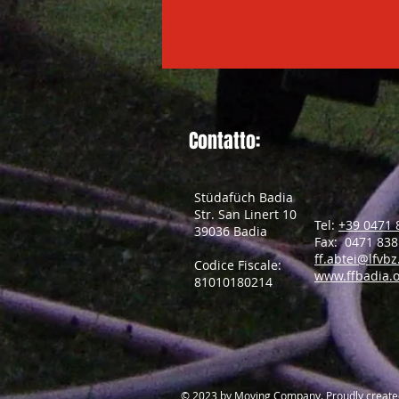
Contatto:
Stüdafüch Badia
Str. San Linert 10
Tel:
+39 0471 
39036 Badia
Fax: 0471 838
ff.abtei@lfvbz
Codice Fiscale:
www.ffbadia.
81010180214
​© 2023 by Moving Company. Proudly create