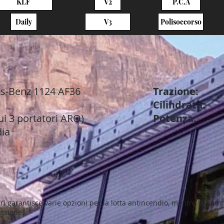
KLF
V2
P.C.A
Daily
V3
Polisoccorso
s-Benz 1124 AF36
Trazione:
Cilindrata:
ui 3 portatori ARO)
Potenza:
ia
i garantisce varie opzioni per la lotta antincendio, mentre la pomp
essione.