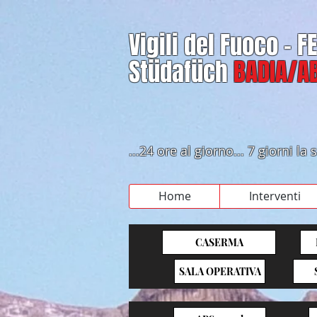
Vigili del Fuoco - 
Stüdafüch
BADIA/AB
...24 ore al giorno... 7 giorni l
Home
Interventi
CASERMA
SALA OPERATIVA