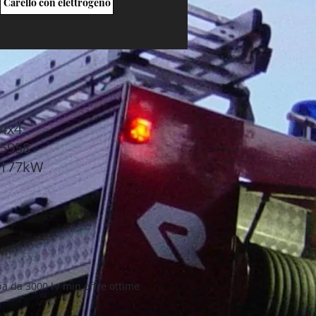
Carello con elettrogeno
4x4
5958
177kW
a da 3000 l / min offre ottime