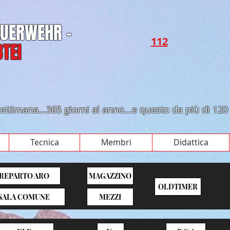
FEUERWEHR -
112​​
TEI
a settimana...365 giorni al anno...e questo da più di 120
Tecnica
Membri
Didattica
REPARTO ARO
MAGAZZINO
OLDTIMER
SALA COMUNE
MEZZI