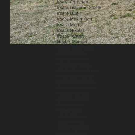
Irsara Christian
Irsara Giacomo Gioele
Irsara Luigi
Irsara Maximilian
Irsara Moritz
Irsara Nikolas
Irsara Tommy
Nagler Manuel
Nagler Maximilian
Pescoller Felix
Pescosta Roman
Piccolruaz Lucas
Pitscheider Andreas
Pitscheider Daniel
Pitscheider Philipp
Pitscheider Samuel
Pizzinini Lorenz
Pizzinini Roland
Ploner Armin
Ploner Paolo
Schmid Daniel
Tasser Alfred
Tasser Sciandro
Valentin Elmar