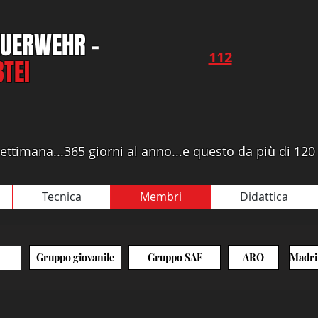
FEUERWEHR -
112​​
TEI
a settimana...365 giorni al anno...e questo da più di 120
Tecnica
Membri
Didattica
Gruppo giovanile
Gruppo SAF
ARO