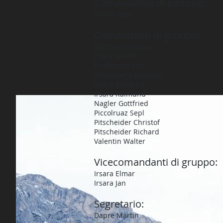
Comandante di plotone:
Ploner Egon
Comandanti di gruppo:
Burchia Christian
Costa Arnold
Craffonara Lois
Delmonego Emanuel
Irsara Manfred
Irsara Raimund
Nagler Gottfried
Piccolruaz Sepl
Pitscheider Christof
Pitscheider Richard
Valentin Walter
Vicecomandanti di gruppo:
Irsara Elmar
Irsara Jan
Segretario:
Dapre Martin