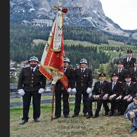
Cassiere:
Piccolruaz Sepl
Magazziniere:
Anvidalfarei Christian
Assistente del gruppo giovan
Tasser Tobias
Membri:
Bernardi Manuel
Burchia Andy
Canins Alex
Costa Denis
Craffonara Andrè Matthias
Craffonara Valir
Delmonego Johannes
Huber Thomas
Ienna Marco
Irsara Andrea
Irsara Damian