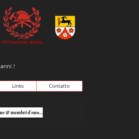
 anni !
Links
Contatto
Madrine & membri d´onore