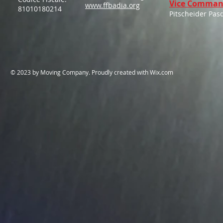
Vice Comman
www.ffbadia.org
81010180214
Pitscheider Pas
​© 2023 by Moving Company. Proudly created with
Wix.com