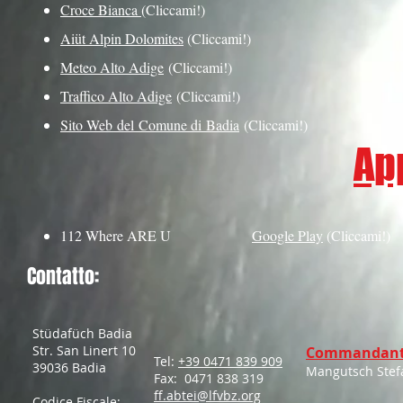
Croce Bianca
(Cliccami!)
Aiüt Alpin Dolomites
(Cliccami!)
Meteo Alto Adige
(Cliccami!)
Traffico Alto Adige
(Cliccami!)
Sito Web del Comune di Badia
(Cliccami!)
Ap
112 Where ARE U
Google Play
(Cliccami!)
Contatto:
Stüdafüch Badia
Str. San Linert 10
Commandant
Tel:
+39 0471 839 909
39036 Badia
Mangutsch Stef
Fax: 0471 838 319
ff.abtei@lfvbz.org
Codice Fiscale: