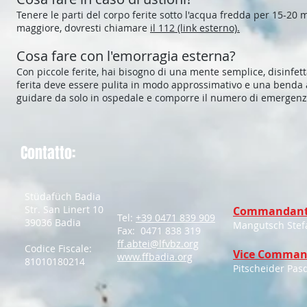
Tenere le parti del corpo ferite sotto l'acqua fredda per 15-20 m
maggiore, dovresti chiamare
il 112 (link esterno).
Cosa fare con l'emorragia esterna?
Con piccole ferite, hai bisogno di una mente semplice, disinfetta
ferita deve essere pulita in modo approssimativo e una benda a
guidare da solo in ospedale e comporre il numero di emergenza
Contatto:
Stüdafüch Badia
Str. San Linert 10
Commandant
Tel:
+39 0471 839 909
39036 Badia
Mangutsch Stef
Fax: 0471 838 319
ff.abtei@lfvbz.org
Codice Fiscale:
Vice Comman
www.ffbadia.org
81010180214
Pitscheider Pas