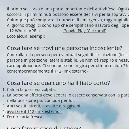
Il primo soccorso è una parte importante dell'autodifesa. Ogni ci
soccorsi: i primi minuti possono essere decisivi per la sopravv
Chiunque può comporre il numero di emergenza, raggiungibile
Al giorno d'oggi ci sono app che semplificano il lavoro degli op
112 Where ARE U
Google Play
(Cliccami!)
Ecco alcuni esempi:
Cosa fare se trovi una persona incosciente?
Controllare la persona per eventuali segni di circolazione (tosse
persona in posizione laterale stabile. Se non c'è respiro e nes
cardiopolmonare. Ci sono persone in giro per ottenere aiuto? In
contemporaneamente
il 112 (link esterno).
Cosa fare se qualcuno ha il fiato corto?
Calma la persona colpita.
La persona affetta deve sedersi o essere conservata con la par
nella posizione più comoda per lui.
Apri vestiti stretti, cravatte o reggiseni.
avvisare il 112 (link esterno).
Fornire aria fresca.
Cosa fare in caso di ustioni?