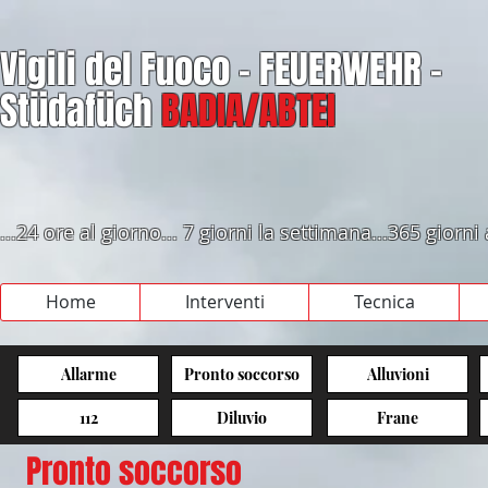
Vigili del Fuoco - FEUERWEHR -
Stüdafüch
BADIA/ABTEI
...24 ore al giorno... 7 giorni la settimana...365 giorni
Home
Interventi
Tecnica
Allarme
Pronto soccorso
Alluvioni
112
Diluvio
Frane
Pronto soccorso