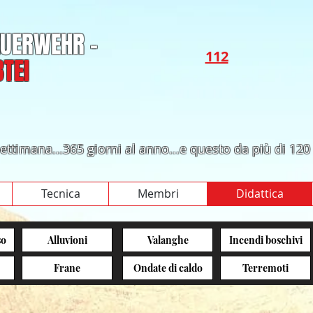
FEUERWEHR -
112​​
TEI
a settimana...365 giorni al anno...e questo da più di 120
Tecnica
Membri
Didattica
so
Alluvioni
Valanghe
Incendi boschivi
Frane
Ondate di caldo
Terremoti