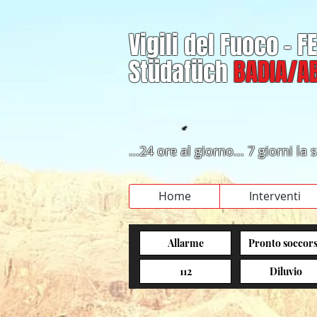
Vigili del Fuoco - 
Stüdafüch
BADIA/AB
...24 ore al giorno... 7 giorni l
Home
Interventi
Allarme
Pronto soccor
112
Diluvio