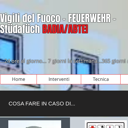
Vigili del Fuoco - FEUERWEHR -
Stüdafüch
BADIA/ABTEI
...24 ore al giorno... 7 giorni la settimana...365 giorni
Home
Interventi
Tecnica
COSA FARE IN CASO DI...