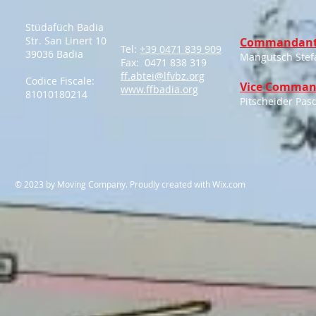
Stüdafüch Badia
Str. San Linert 10
Commandant
Tel:
+39 0471 839 909
39036 Badia
Mangutsch Stef
Fax: 0471 838 319
ff.abtei@lfvbz.org
Codice Fiscale:
Vice Comman
www.ffbadia.org
81010180214
Pitscheider Pas
​© 2023 by Moving Company. Proudly created with
Wix.com