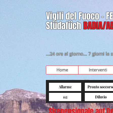
Vigili del Fuoco - 
Stüdafüch
BADIA/AB
...24 ore al giorno... 7 giorni l
Home
Interventi
Allarme
Pronto soccors
112
Diluvio
Sirenensignale auf D