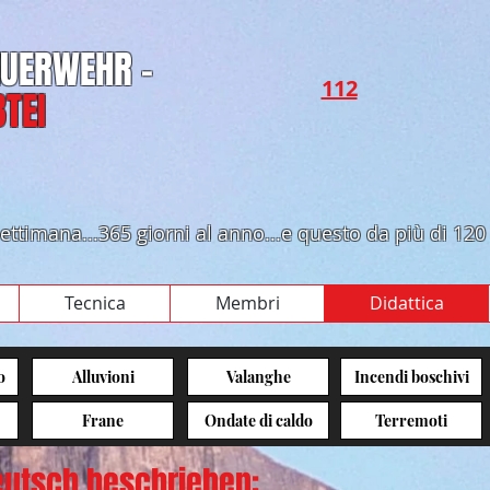
FEUERWEHR -
112​​
TEI
a settimana...365 giorni al anno...e questo da più di 120
Tecnica
Membri
Didattica
o
Alluvioni
Valanghe
Incendi boschivi
Frane
Ondate di caldo
Terremoti
eutsch beschrieben: