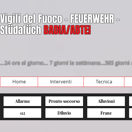
Vigili del Fuoco - FEUERWEHR -
Stüdafüch
BADIA/ABTEI
...24 ore al giorno... 7 giorni la settimana...365 giorni
Home
Interventi
Tecnica
Allarme
Pronto soccorso
Alluvioni
112
Diluvio
Frane