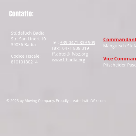
Contatto:
Stüdafüch Badia
Str. San Linert 10
Commandant
Tel:
+39 0471 839 909
39036 Badia
Mangutsch Stef
Fax: 0471 838 319
ff.abtei@lfvbz.org
Codice Fiscale:
Vice Comman
www.ffbadia.org
81010180214
Pitscheider Pas
​© 2023 by Moving Company. Proudly created with
Wix.com