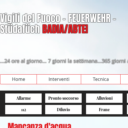
Vigili del Fuoco - FEUERWEHR -
Stüdafüch
BADIA/ABTEI
...24 ore al giorno... 7 giorni la settimana...365 giorni
Home
Interventi
Tecnica
Allarme
Pronto soccorso
Alluvioni
112
Diluvio
Frane
Mancanza d'acqua