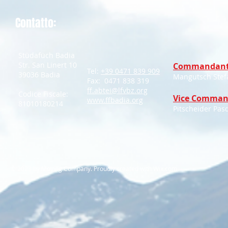
Contatto:
Stüdafüch Badia
Str. San Linert 10
Commandant
Tel:
+39 0471 839 909
39036 Badia
Mangutsch Stef
Fax: 0471 838 319
ff.abtei@lfvbz.org
Codice Fiscale:
Vice Comman
www.ffbadia.org
81010180214
Pitscheider Pas
​© 2023 by Moving Company. Proudly created with
Wix.com