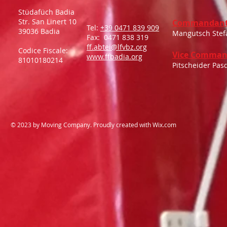
Stüdafüch Badia
Str. San Linert 10
Commandant
Tel:
+39 0471 839 909
39036 Badia
Mangutsch Stef
Fax: 0471 838 319
ff.abtei@lfvbz.org
Codice Fiscale:
Vice Comman
www.ffbadia.org
81010180214
Pitscheider Pas
​© 2023 by Moving Company. Proudly created with
Wix.com