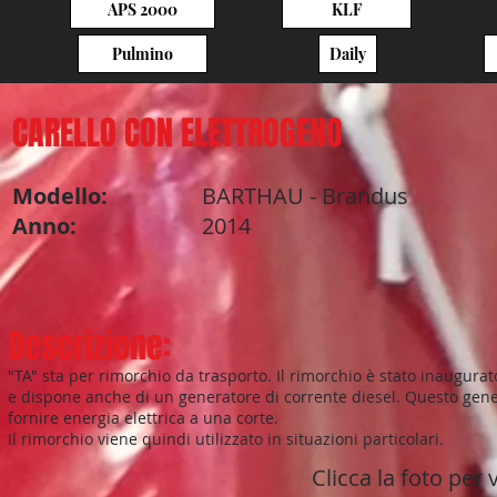
APS 2000
KLF
Pulmino
Daily
CARELLO CON ELETTROGENO
Modello:
BARTHAU - Brandus
Anno:
2014
Descrizione:
"TA" sta per rimorchio da trasporto. Il rimorchio è stato inaugura
e dispone anche di un generatore di corrente diesel. Questo gener
fornire energia elettrica a una corte.
Il rimorchio viene quindi utilizzato in situazioni particolari.
Clicca la foto per 