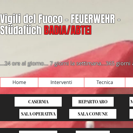
Vigili del Fuoco - FEUERWEHR -
Stüdafüch
BADIA/ABTEI
...24 ore al giorno... 7 giorni la settimana...365 giorni
Home
Interventi
Tecnica
CASERMA
REPARTO ARO
SALA OPERATIVA
SALA COMUNE