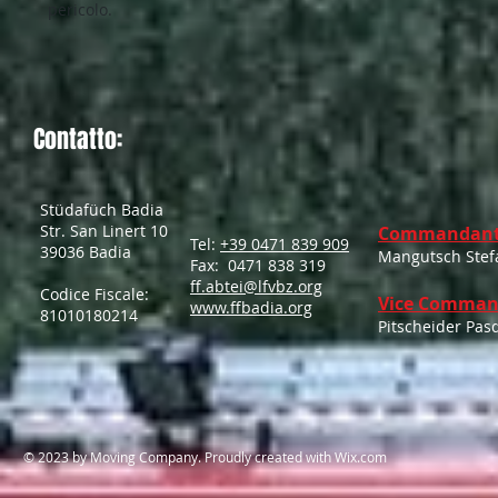
pericolo.
Contatto:
Stüdafüch Badia
Str. San Linert 10
Commandant
Tel:
+39 0471 839 909
39036 Badia
Mangutsch Stef
Fax: 0471 838 319
ff.abtei@lfvbz.org
Codice Fiscale:
Vice Comman
www.ffbadia.org
81010180214
Pitscheider Pas
​© 2023 by Moving Company. Proudly created with
Wix.com