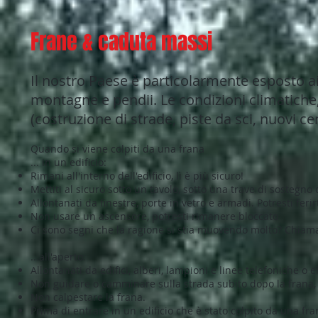
Frane & caduta massi
Il nostro Paese è particolarmente esposto a
montagne e pendii. Le condizioni climatiche, 
(costruzione di strade, piste da sci, nuovi ce
Quando si viene colpiti da una frana
... in un edificio:
Rimani all'interno dell'edificio, lì è più sicuro!
Mettiti al sicuro sotto un tavolo, sotto una trave di sostegno
Allontanati da finestre, porte in vetro e armadi. Potresti ferirt
Non usare un ascensore, potresti rimanere bloccato
Ci sono segni che la ragione si stia muovendo molto? Chiama 
...all'aperto:
Allontanati da edifici, alberi, lampioni e linee telefoniche o e
Non guidare o camminare sulla strada subito dopo la frana, 
Non calpestare la frana.
Prima di entrare in un edificio che è stato colpito da una fr