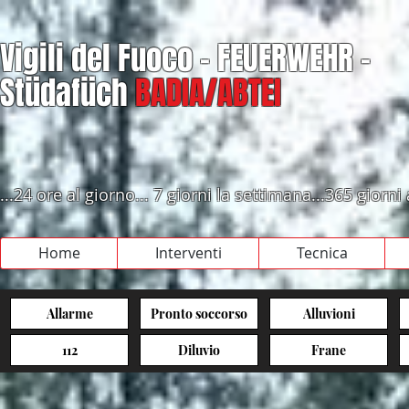
Vigili del Fuoco - FEUERWEHR -
Stüdafüch
BADIA/ABTEI
...24 ore al giorno... 7 giorni la settimana...365 giorni
Home
Interventi
Tecnica
Allarme
Pronto soccorso
Alluvioni
112
Diluvio
Frane