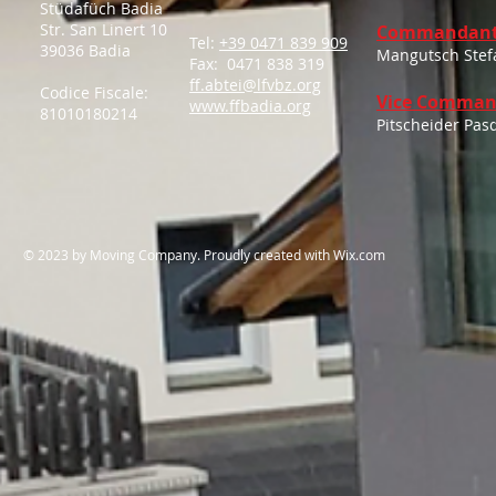
Stüdafüch Badia
Str. San Linert 10
Commandant
Tel:
+39 0471 839 909
39036 Badia
Mangutsch Stef
Fax: 0471 838 319
ff.abtei@lfvbz.org
Codice Fiscale:
Vice Comman
www.ffbadia.org
81010180214
Pitscheider Pas
​© 2023 by Moving Company. Proudly created with
Wix.com