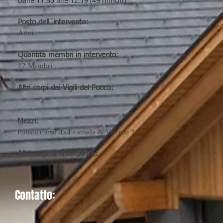
Dalle 11:30 alle 12:19 (49 minuti)
Posto dell´intervento:
Anvi
Quantità membri in intervento:
12
Membri
Altri corpi dei Vigili del Fuoco:
-
Mezzi:
Polisoccorso 4x4 - strada & Veicolo 3
Altri corpi di emergenza:
-
Contatto: