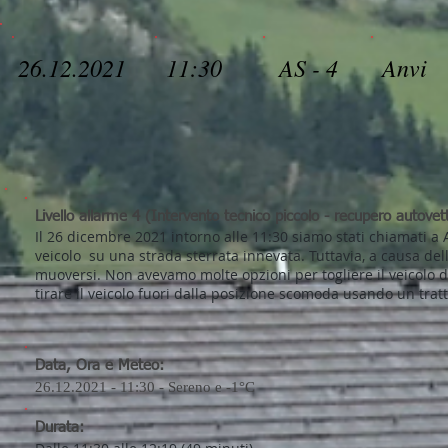
26.12.2021
11:30
AS - 4
Anvi
Livello allarme 4 (Intervento tecnico piccolo - recupero autovet
Il 26 dicembre 2021 intorno alle 11:30 siamo stati chiamati a 
veicolo su una strada sterrata innevata. Tuttavia, a causa dell
muoversi. Non avevamo molte opzioni per togliere il veicolo d
tirare il veicolo fuori dalla posizione scomoda usando un tratt
Data, Ora e Meteo:
26.12.2021 - 11:30 - Sereno e -1°C
Durata: