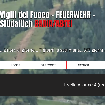
Vigili del Fuoco - FEUERWEHR -
Stüdafüch
BADIA/ABTEI
...24 ore al giorno... 7 giorni la settimana...365 giorni
Home
Interventi
Tecnica
Livello Allarme 4 (r