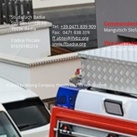
Stüdafüch Badia
Str. San Linert 10
Commandant
Tel:
+39 0471 839 909
39036 Badia
Mangutsch Stef
Fax: 0471 838 319
ff.abtei@lfvbz.org
Codice Fiscale:
Vice Comman
www.ffbadia.org
81010180214
Pitscheider Pas
​© 2023 by Moving Company. Proudly created with
Wix.com