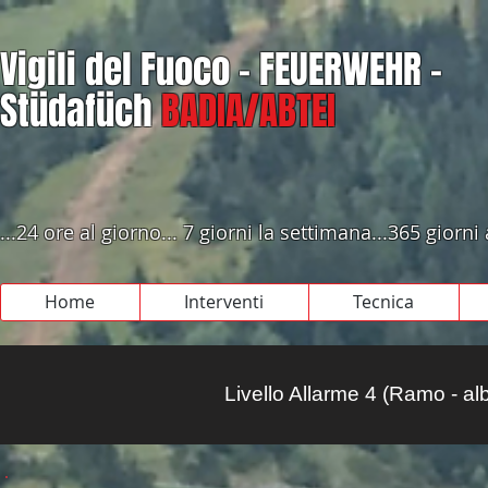
Vigili del Fuoco - FEUERWEHR -
Stüdafüch
BADIA/ABTEI
...24 ore al giorno... 7 giorni la settimana...365 giorni
Home
Interventi
Tecnica
Livello Allarme 4 (Ramo - al