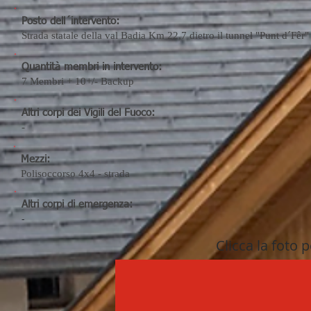
Posto dell´intervento:
Strada statale della val Badia Km 22,7 dietro il tunnel "Punt d´Fêr"
Quantità membri in intervento:
7
Membri + 10+/- Backup
Altri corpi dei Vigili del Fuoco:
-
Mezzi:
Polisoccorso 4x4 - strada
Altri corpi di emergenza:
-
Clicca la foto p