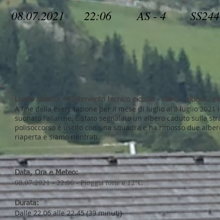
08.07.2021
22:06
AS - 4
SS244
Livello allarme 4 (Intervento tecnico piccolo - ramo - albero - e
A fine della esercitazione per il mese di luglio al'8 luglio 202
suonato l'allarme. È stato segnalato un albero caduto sulla stra
polisoccorso è uscito con una squadra e ha rimosso due alberell
riaperta e siamo rientrati.
Data, Ora e Meteo:
08.07.2021 - 22:06 - Pioggia forte e 12°C
Durata:
Dalle 22.06 alle 22.45 (39 minuti)