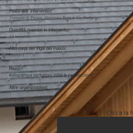
Posto dell´intervento:
Tornanti di Puntac direzione Punt d´fêr, Badia
Quantità membri in intervento:
12 membri
Altri corpi dei Vigili del Fuoco:
Corvara
Mezzi:
Autopompa serbatoio 2000 & polisoccorso
Altre organizzazioni:
-
Clicca la 