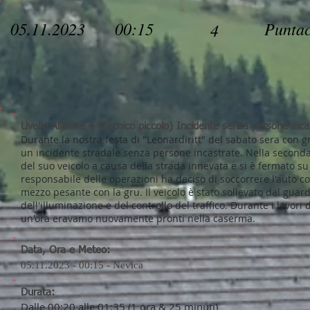
05.11.2023
00:15
Punta
4
Livello Allarme 4 (Tecnico piccolo) Incidente senza persone inca
Durante la nostra festa di "Leonardiritt" del sabato sera con g
un incidente stradale senza persone incastrate. Nella seconda 
del suo veicolo a causa della strada innevata e si è fermato su u
responsabile delle operazioni ha deciso di soccorrere l'auto con 
mezzo pesante
con la gru
. Il veicolo è stato sollevato dal gua
dell'illuminazione e del controllo del traffico. Durante i lavo
un'ora eravamo nuovamente pronti nella caserma.
Data, Ora e Meteo:
05.11.2023 - 00:15 - Nevica
Durata:
Dalle 00:20 alle 01:35 (1 ora & 25 minuti)