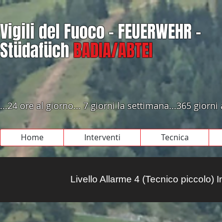
Vigili del Fuoco - FEUERWEHR -
Stüdafüch
BADIA/ABTEI
...24 ore al giorno... 7 giorni la settimana...365 giorni
Home
Interventi
Tecnica
Livello Allarme 4 (Tecnico piccolo)