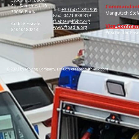
Str. San Linert 10
Commandant
Tel:
+39 0471 839 909
39036 Badia
Mangutsch Stef
Fax: 0471 838 319
ff.abtei@lfvbz.org
Codice Fiscale:
Vice Comman
www.ffbadia.org
81010180214
Pitscheider Pas
​© 2023 by Moving Company. Proudly created with
Wix.com