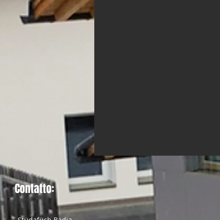
Contatto:
Stüdafüch Badia