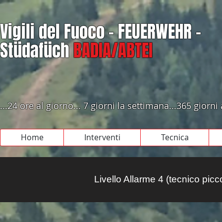
Vigili del Fuoco - FEUERWEHR -
Stüdafüch
BADIA/ABTEI
...24 ore al giorno... 7 giorni la settimana...365 giorni
Home
Interventi
Tecnica
Livello Allarme 4 (tecnico picc