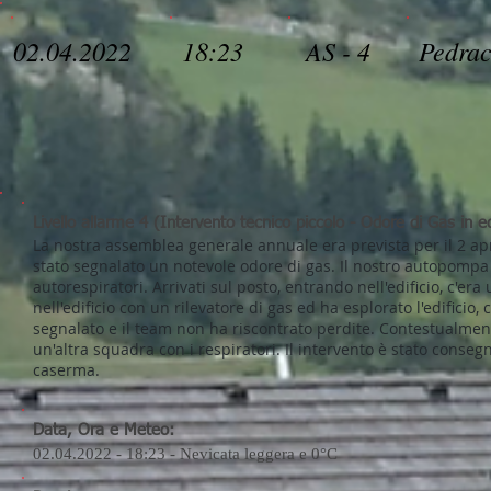
02.04.2022
18:23
AS - 4
Pedrac
Livello allarme 4 (Intervento tecnico piccolo - Odore di Gas in ed
La nostra assemblea generale annuale era prevista per il 2 april
stato segnalato un notevole odore di gas. Il nostro autopompa 
autorespiratori. Arrivati ​​sul posto, entrando nell'edificio, c'e
nell'edificio con un rilevatore di gas ed ha esplorato l'edificio, 
segnalato e il team non ha riscontrato perdite. Contestualment
un'altra squadra con i respiratori. Il intervento è stato conse
caserma.
Data, Ora e Meteo:
02.04.2022 - 18:23 - Nevicata leggera e 0°C