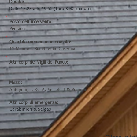
Durata:
Dalle 18:23 alle 19:55 (1ora & 32 minuti)
Posto dell´intervento:
Pedraces
Quantità membri in intervento:
17
Membri - Stand by in Caserma
Altri corpi dei Vigili del Fuoco:
-
Mezzi:
Autopompa, P.C.A, Veicolo 1 & Pulmino
Altri corpi di emergenza:
Carabinieri & Selgas