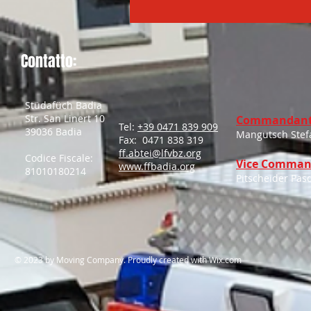
Contatto:
Stüdafüch Badia
Str. San Linert 10
Commandant
Tel:
+39 0471 839 909
39036 Badia
Mangutsch Stef
Fax: 0471 838 319
ff.abtei@lfvbz.org
Codice Fiscale:
Vice Comman
www.ffbadia.org
81010180214
Pitscheider Pas
​© 2023 by Moving Company. Proudly created with
Wix.com