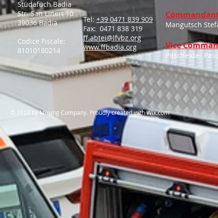
Stüdafüch Badia
Str. San Linert 10
Commandant
Tel:
+39 0471 839 909
39036 Badia
Mangutsch Stef
Fax: 0471 838 319
ff.abtei@lfvbz.org
Codice Fiscale:
Vice Comman
www.ffbadia.org
81010180214
Pitscheider Pas
​© 2023 by Moving Company. Proudly created with
Wix.com