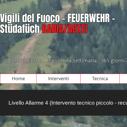
Vigili del Fuoco - FEUERWEHR -
Stüdafüch
BADIA/ABTEI
...24 ore al giorno... 7 giorni la settimana...365 giorni
Home
Interventi
Tecnica
Livello Allarme 4 (Intervento tecnico piccolo - re