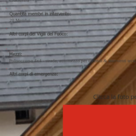
Craciurara
Quantità membri in intervento:
20
Membri
Altri corpi dei Vigili del Fuoco:
-
Mezzi:
Polisoccorso 4x4 - strada, automezzo per incendi & interventi tecn
Altri corpi di emergenza:
-
Clicca la foto p