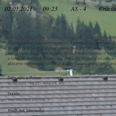
02.01.2021
09:23
AS - 4
Craciu
Livello allarme 4 (Intervento tecnico piccolo - recupero autovett
Il nostro primo intervento dell’anno è avvenuto il 2 gennaio 20
strada che è rimasto bloccato nella neve profonda. Sono stati f
senza ferite, ma con un leggero shock. I nostri membri si son
a fune. L’automezzo è stato riportato sulla strada in sicurezz
abbiamo risistemato i veicoli e le attrezzature pronti per il pr
Data, Ora e Meteo:
02.01.2021 - 09:23 - Nevica e -4°C
Durata:
fino alle 10:58 (01:35)
Posto dell´intervento: