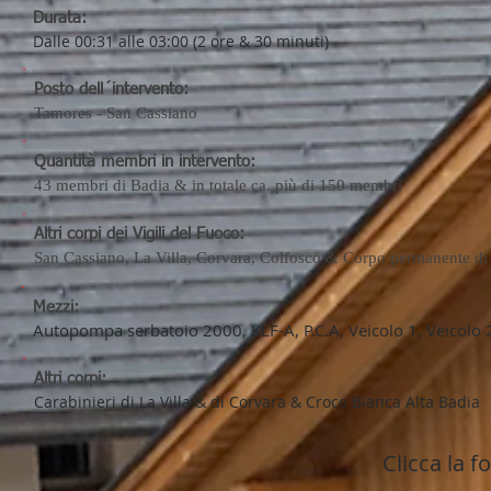
Durata:
Dalle 00:31 alle 03:00 (2 ore & 30 minuti)
Posto dell´intervento:
Tamores - San Cassiano
Quantità membri in intervento:
43 membri di Badia & in totale ca. più di 150 membri
Altri corpi dei Vigili del Fuoco:
San Cassiano, La Villa, Corvara, Colfosco & Corpo permanente di 
Mezzi:
Autopompa serbatoio 2000, KLF-A, P.C.A, Veicolo 1, Veicolo
Altri corpi:
Carabinieri di La Villa & di Corvara & Croce Bianca Alta Badia
Clicca la f