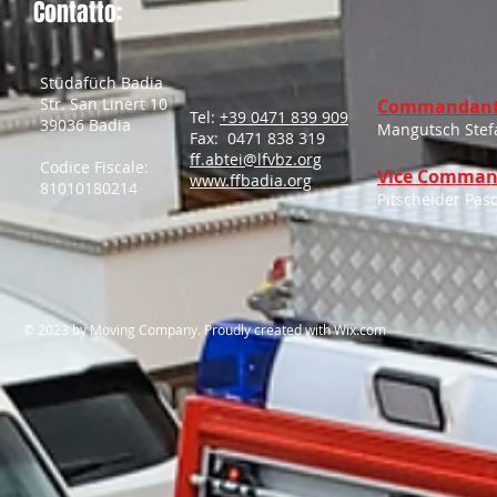
Contatto:
Stüdafüch Badia
Str. San Linert 10
Commandant
Tel:
+39 0471 839 909
39036 Badia
Mangutsch Stef
Fax: 0471 838 319
ff.abtei@lfvbz.org
Codice Fiscale:
Vice Comman
www.ffbadia.org
81010180214
Pitscheider Pas
​© 2023 by Moving Company. Proudly created with
Wix.com