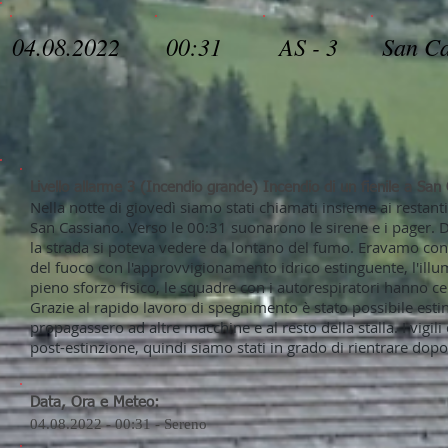
04.08.2022
00:31
AS - 3
San Ca
Livello allarme 3 (Incendio grande) Incendio di un fienile a San
Nella notte di giovedì siamo stati chiamati insieme ai restanti 
San Cassiano. Verso le 00:31 suonarono le sirene e i pager. 
la strada si poteva vedere da lontano del fumo. Eravamo con t
del fuoco con l'approvvigionamento idrico estinguente, l'illum
pieno sforzo fisico, le squadre con i autorespiratori hanno cer
Grazie al rapido lavoro di spegnimento è stato possibile esti
propagassero ad altre macchine e al resto della stalla. I vigili
post-estinzione, quindi siamo stati in grado di rientrare dopo
Data, Ora e Meteo:
04.08.2022 - 00:31 - Sereno