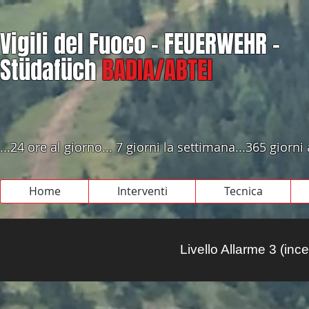
Vigili del Fuoco - FEUERWEHR -
Stüdafüch
BADIA/ABTEI
...24 ore al giorno... 7 giorni la settimana...365 giorni
Home
Interventi
Tecnica
Livello Allarme 3 (inc