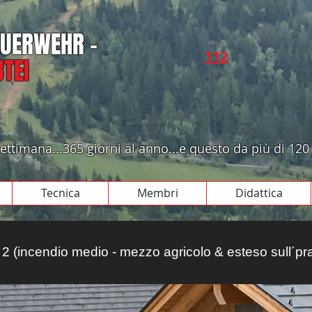
FEUERWEHR -
112​​
TEI
a settimana...365 giorni al anno...e questo da più di 120
Tecnica
Membri
Didattica
e 2 (incendio medio - mezzo agricolo & esteso sull´pr