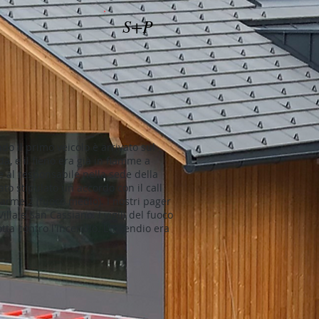
S+P
do il primo veicolo è arrivato sul
a, e il fieno era già in fiamme a
e al responsabile nella sede della
to stipulato un accordo con il call
llarme 2 (fuoco medio). I nostri pager
Villa e San Cassiano. I vigili del fuoco
tta contro l'incendio. L'incendio era