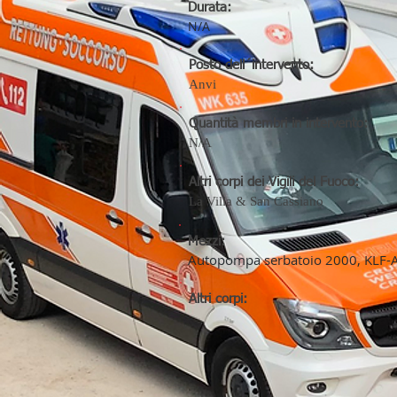
Durata:
N/A
Posto dell´intervento:
Anvi
Quantità membri in intervento:
N/A
Altri corpi dei Vigili del Fuoco:
La Villa & San Cassiano
Mezzi:
Autopompa serbatoio 2000, KLF-A 
Altri corpi:
-