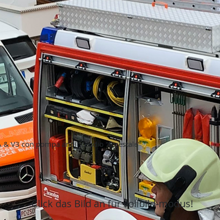
& V3 con pompa antiincendio "forestale"
Click das Bild an für vollbild-modus!