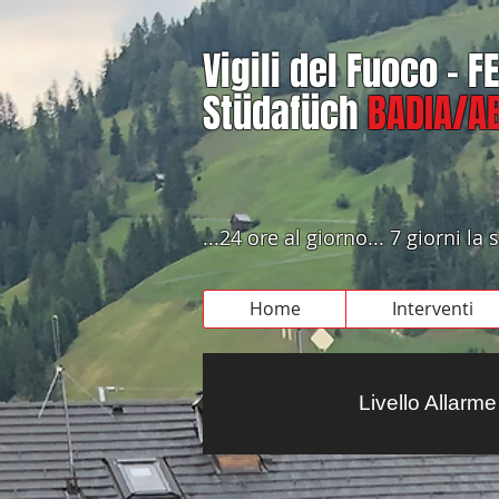
Vigili del Fuoco - 
Stüdafüch
BADIA/AB
...24 ore al giorno... 7 giorni l
Home
Interventi
Livello Allarm