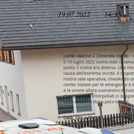
19.07.2022
14:35
Livello allarme 2 (Incendio medio - 
Il 19 luglio 2022 siamo stati chiama
posto, il scena era diversa. Uno mez
causa dell'estrema siccità. Il resp
nostra sala operativa, chiedendo un
center statale per le emergenze e il 
e la sirene allora suonarono di nuovo
che sono stati interpellati ci suppo
sotto controllo dopo poco tempo.
Data, Ora e Meteo:
19.07.2022 - 14:35 - Soleggiato