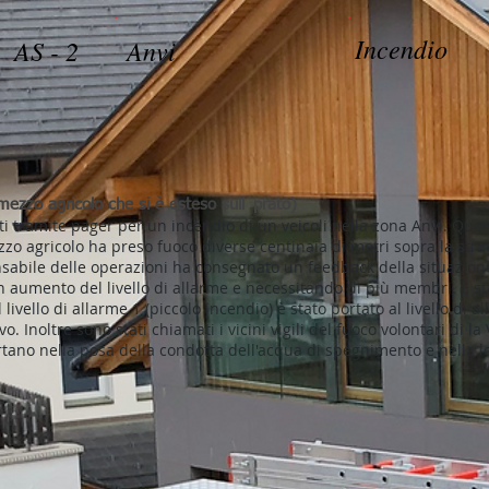
Incendio
AS - 2
Anvi
mezzo agricolo che si è esteso sull´prato)
ti tramite pager per un incendio di un veicoli nella zona Anvi. Quan
zo agricolo ha preso fuoco diverse centinaia di metri sopra la strad
onsabile delle operazioni ha consegnato un feedback della situazion
 aumento del livello di allarme e necessitando di più membri. È sta
livello di allarme 1 (piccolo incendio) è stato portato al livello di a
. Inoltre sono stati chiamati i vicini vigili del fuoco volontari di la 
rtano nella posa della condotta dell'acqua di spegnimento e nella lo