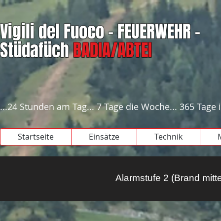
Vigili del Fuoco - FEUERWEHR -
Stüdafüch
BADIA/ABTEI
...24 Stunden am Tag... 7 Tage die Woche... 365 Tage i
Startseite
Einsätze
Technik
Alarmstufe 2 (Brand mitt