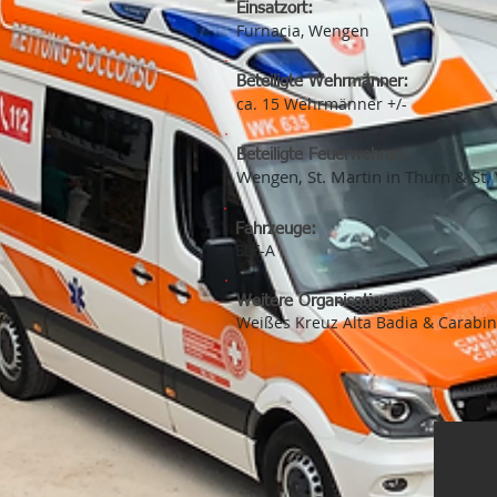
Einsatzort:
Furnacia, Wengen
Beteiligte Wehrmänner:
ca. 15
Wehrmänner +/-
Beteiligte Feuerwehren:
Wengen, St. Martin in Thurn & St. 
Fahrzeuge:
ELF-A
Weitere Organisationen:
Weißes Kreuz Alta Badia & Carabin