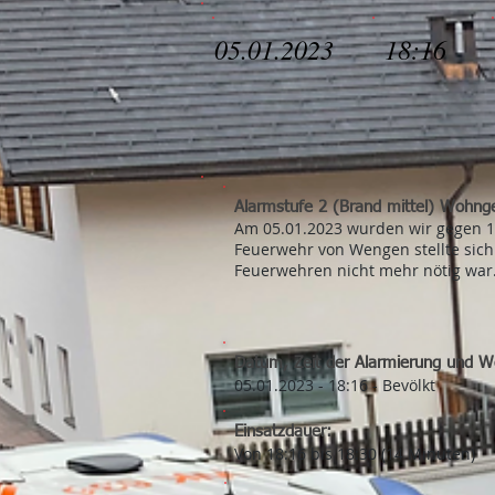
05.01.2023
18:16
Alarmstufe 2 (Brand mittel) Wohn
Am 05.01.2023 wurden wir gegen 1
Feuerwehr von Wengen stellte sich
Feuerwehren nicht mehr nötig war.
Datum, Zeit der Alarmierung und We
05
.01.2023 - 18:16 - Bevölkt
Einsatzdauer:
Von 18
:16 bis 18:30 (14 Minuten)