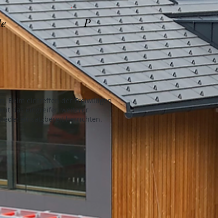
P
de
Beim eintreffen der Freiwilligen
it das eingreifen weiterer
eder einsatzbereit herrichten.