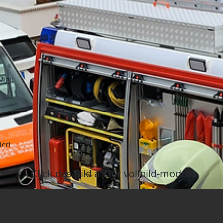
Vigil
ieri
Click das Bild an für vollbild-modus!