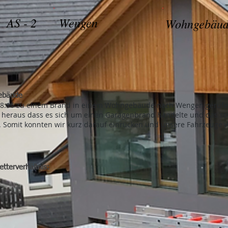
AS - 2
Wengen
Wohngebäu
gebäude
8:16 zu einem Brand in einem Wohngebäude nach Wengen gerufen. 
 heraus dass es sich um einen Garagenbrand handelte und das som
 Somit konnten wir kurz darauf einrücken und unsere Fahrzeuge wi
tterverhältnis: